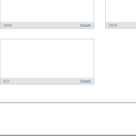
2834
Detalii
2835
827
Detalii
, Str. 
Adresa:
Kodex
+40 (0)21 210 73 73
+40 (0)21 2
Tel:
Fax: