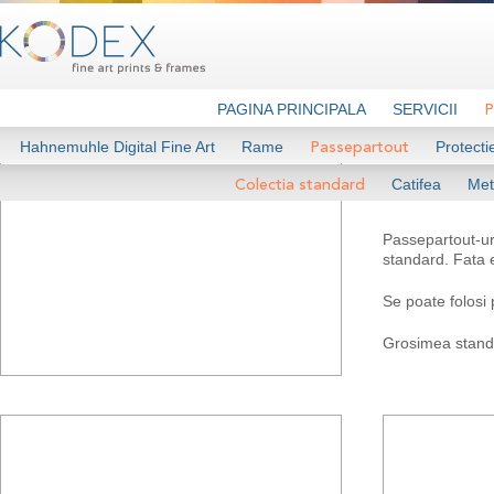
PAGINA PRINCIPALA
SERVICII
P
Hahnemuhle Digital Fine Art
Rame
Protectie
Passepartout
Colectia 
Catifea
Met
Colectia standard
Passepartout-uri
standard. Fata e
Se poate folosi 
Grosimea stand