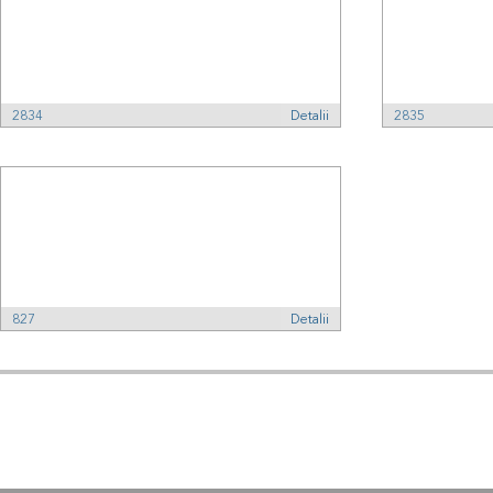
2834
Detalii
2835
827
Detalii
Adresa:
Kodex
, Str.
Tel:
Fax:
+40 (0)21 210 73 73
+40 (0)21 2