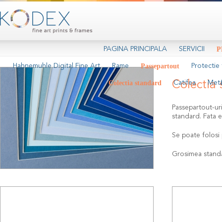
PAGINA PRINCIPALA
SERVICII
P
Hahnemuhle Digital Fine Art
Rame
Passepartout
Protectie 
Colectia standard
Colectia
Catifea
Meta
Passepartout-uri
standard. Fata e
Se poate folosi 
Grosimea stand