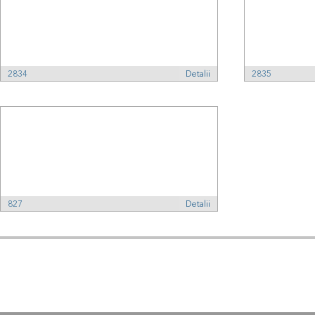
2834
Detalii
2835
827
Detalii
Adresa:
Kodex
, Str.
Tel:
Fax:
+40 (0)21 210 73 73
+40 (0)21 2