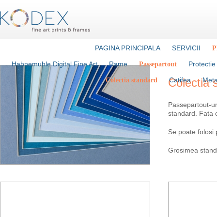
PAGINA PRINCIPALA
SERVICII
P
Hahnemuhle Digital Fine Art
Rame
Protectie 
Passepartout
Colectia 
Catifea
Meta
Colectia standard
Passepartout-uri
standard. Fata e
Se poate folosi 
Grosimea stand