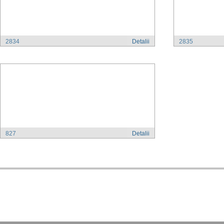
2834
Detalii
2835
827
Detalii
Adresa:
Kodex
, Str.
Tel:
+40 (0)21 210 73 73
Fax:
+40 (0)21 2