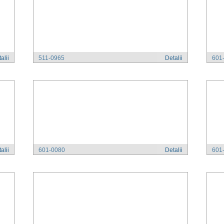
alii
511-0965
Detalii
601
alii
601-0080
Detalii
601