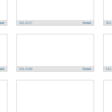
alii
501-0127
Detalii
501
alii
501-0190
Detalii
511