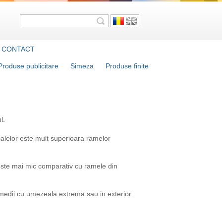
CONTACT
Produse publicitare
Simeza
Produse finite
l.
rialelor este mult superioara ramelor
or este mai mic comparativ cu ramele din
n medii cu umezeala extrema sau in exterior.