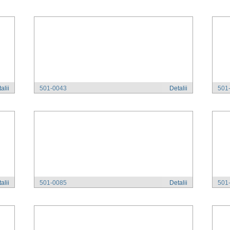
alii
501-0043
Detalii
501-
alii
501-0085
Detalii
501-