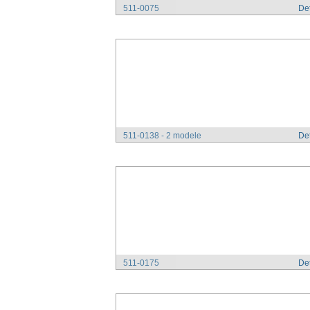
511-0075
Det
511-0138 - 2 modele
Det
511-0175
Det