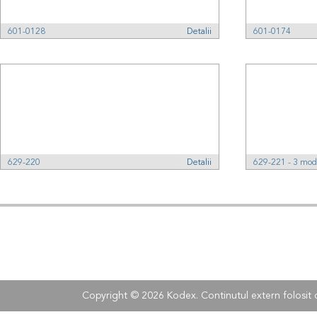
601-0128
Detalii
601-0174
629-220
Detalii
629-221 - 3 mod
Adresa:
Kodex
, Str.
Tel:
Fax:
+40 (0)21 210 73 73
+40 (0)21 2
Copyright © 2026 Kodex. Continutul extern folosit 