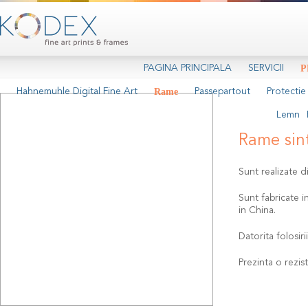
PAGINA PRINCIPALA
SERVICII
P
Hahnemuhle Digital Fine Art
Rame
Passepartout
Protectie
Lemn
Rame sint
Sunt realizate d
Sunt fabricate i
in China.
Datorita folosir
Prezinta o rezis