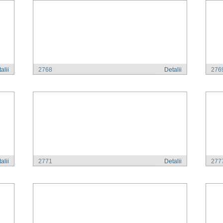
alii
2768
Detalii
276
alii
2771
Detalii
277