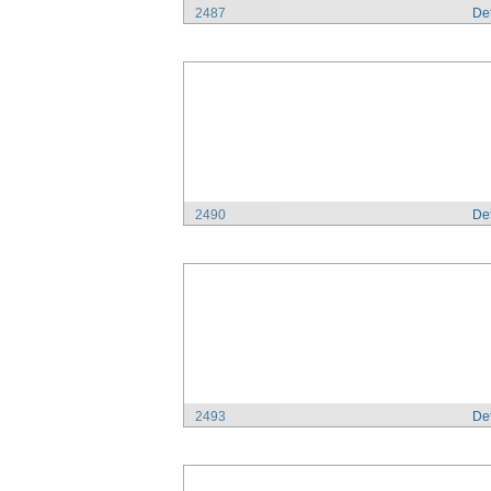
2487
Det
2490
Det
2493
Det