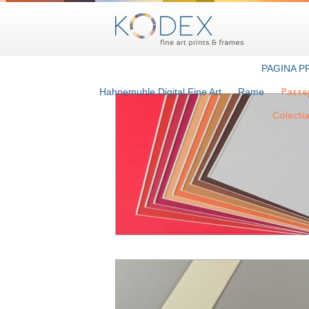
PAGINA P
Hahnemuhle Digital Fine Art
Rame
Passe
Colecti