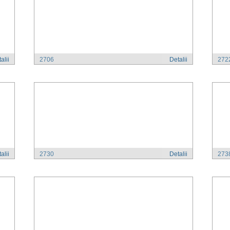
alii
2706
Detalii
272
alii
2730
Detalii
273