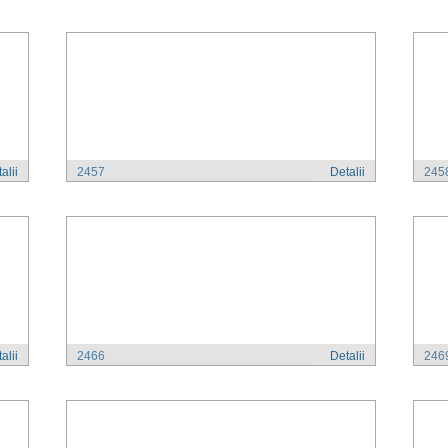
alii
2457
Detalii
245
alii
2466
Detalii
246