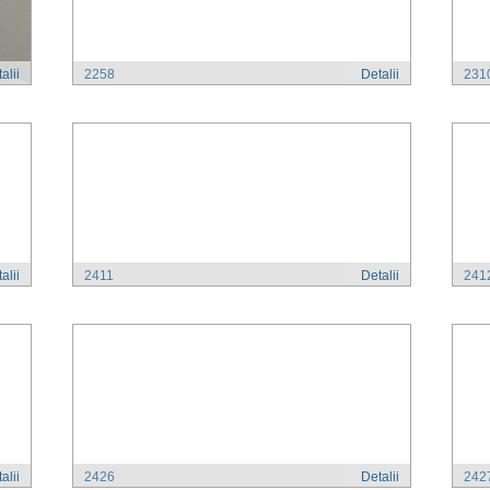
alii
2258
Detalii
231
alii
2411
Detalii
241
alii
2426
Detalii
242