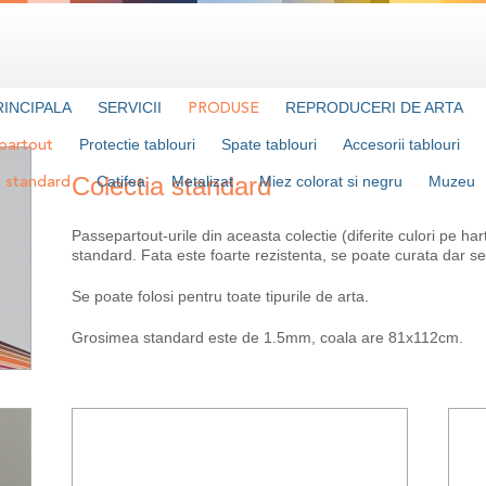
RINCIPALA
SERVICII
REPRODUCERI DE ARTA
PRODUSE
Protectie tablouri
Spate tablouri
Accesorii tablouri
partout
Colectia standard
Catifea
Metalizat
Miez colorat si negru
Muzeu
a standard
Passepartout-urile din aceasta colectie (diferite culori pe ha
standard. Fata este foarte rezistenta, se poate curata dar s
Se poate folosi pentru toate tipurile de arta.
Grosimea standard este de 1.5mm, coala are 81x112cm.