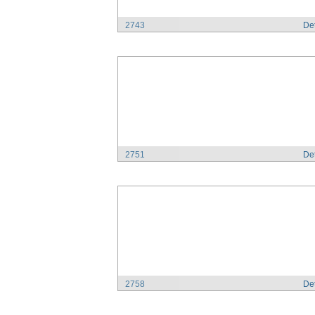
2743
Det
2751
Det
2758
Det