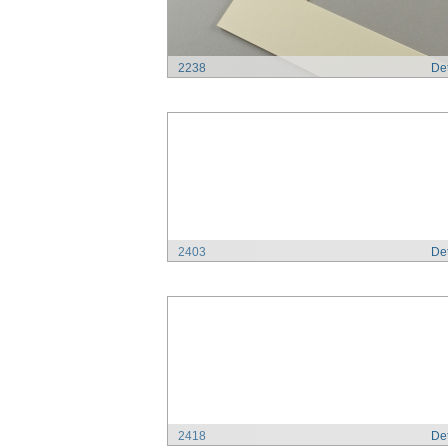
2238
Det
2403
Det
2418
Det