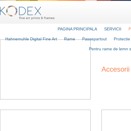
PAGINA PRINCIPALA
SERVICII
P
Hahnemuhle Digital Fine Art
Rame
Passepartout
Protectie 
Pentru rame de lemn si
Accesorii